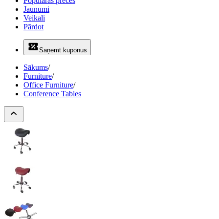
Populāras preces
Jaunumi
Veikali
Pārdot
Saņemt kuponus
Sākums
/
Furniture
/
Office Furniture
/
Conference Tables