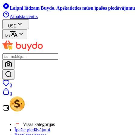
Laipni lūdzam Buydo. Apskatieties mūsu īpašos piedāvājumus
Atbalsta centrs
USD
lv
/
0
0
Visas kategorijas
Īpašie piedāvājumi