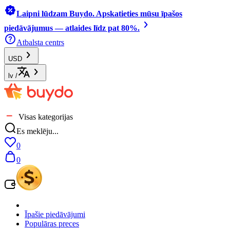
Laipni lūdzam Buydo. Apskatieties mūsu īpašos
piedāvājumus — atlaides līdz pat 80%.
Atbalsta centrs
USD
lv
/
Visas kategorijas
Es meklēju...
0
0
Īpašie piedāvājumi
Populāras preces