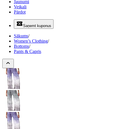
Jaunumi
Veikali
Pārdot
Saņemt kuponus
Sākums
/
Women’s Clothing
/
Bottoms
/
Pants & Capris