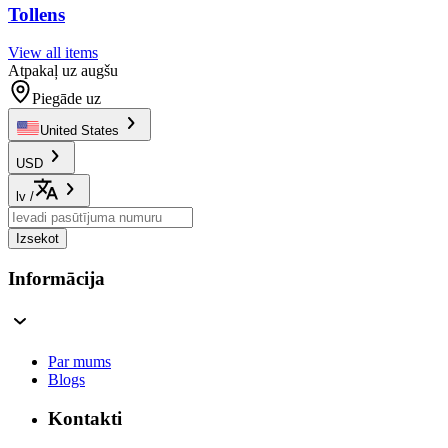
Tollens
View all items
Atpakaļ uz augšu
Piegāde uz
United States
USD
lv
/
Izsekot
Informācija
Par mums
Blogs
Kontakti