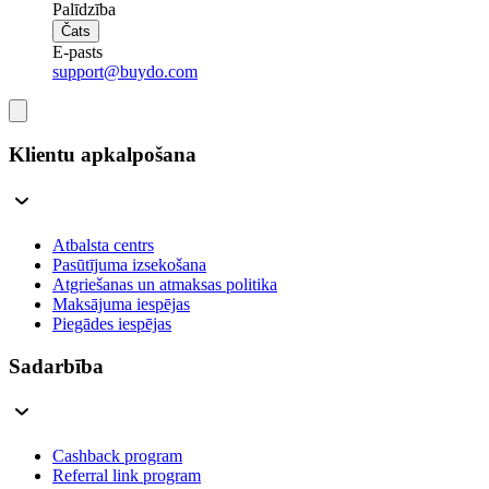
Palīdzība
Čats
E-pasts
support@buydo.com
Klientu apkalpošana
Atbalsta centrs
Pasūtījuma izsekošana
Atgriešanas un atmaksas politika
Maksājuma iespējas
Piegādes iespējas
Sadarbība
Cashback program
Referral link program