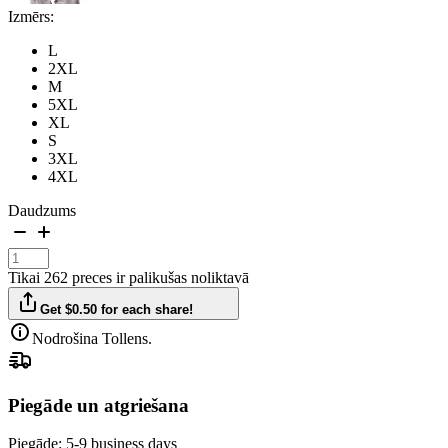
Izmērs:
L
2XL
M
5XL
XL
S
3XL
4XL
Daudzums
Tikai 262 preces ir palikušas noliktavā
Get $0.50 for each share!
Nodrošina Tollens.
Piegāde un atgriešana
Piegāde:
5-9 business days