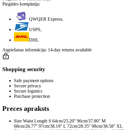
Piegādes kompānija:
QWQER Express,
USPS,
DHL
Atgriešanas informācija:
14-day returns available
Shopping security
Safe payment options
Secure privacy
Secure logistics
Purchase protection
Preces apraksts
Size Waist Length S 64cm/25.20'' 96cm/37.80'' M
68cm/26.77'' 97cm/38.19'' L 72cm/28.35'' 98cm/38.58'' XL