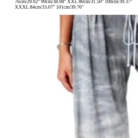
76cm/29.92'' 99cm/38.98'' XXL 80cm/31.50'' 100cm/39.37''
XXXL 84cm/33.07'' 101cm/39.76''