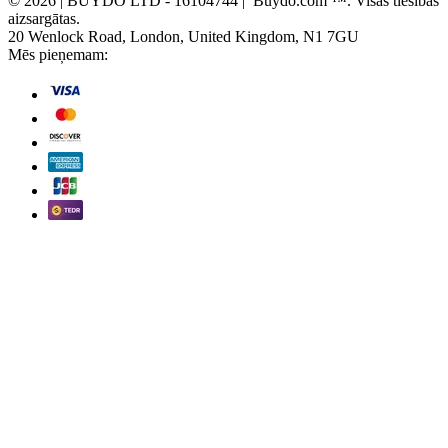
© 2026 | BUYDO LTD - 16104744 | Buydo.com ™. Visas tiesības
aizsargātas.
20 Wenlock Road, London, United Kingdom, N1 7GU
Mēs pieņemam: