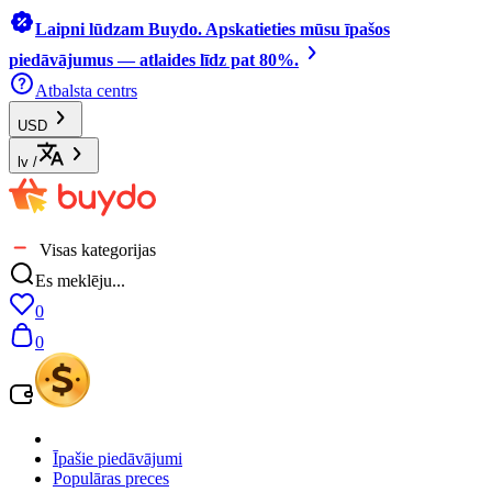
Laipni lūdzam Buydo. Apskatieties mūsu īpašos
piedāvājumus — atlaides līdz pat 80%.
Atbalsta centrs
USD
lv
/
Visas kategorijas
Es meklēju...
0
0
Īpašie piedāvājumi
Populāras preces