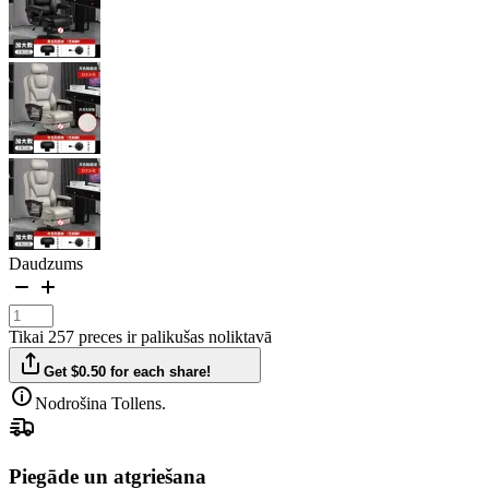
Daudzums
Tikai 257 preces ir palikušas noliktavā
Get $0.50 for each share!
Nodrošina Tollens.
Piegāde un atgriešana