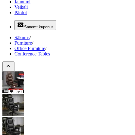
Jaunumi
Veikali
Pārdot
Saņemt kuponus
Sākums
/
Furniture
/
Office Furniture
/
Conference Tables