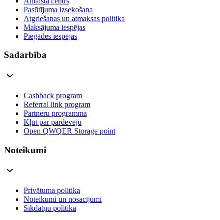
Atbalsta centrs
Pasūtījuma izsekošana
Atgriešanas un atmaksas politika
Maksājuma iespējas
Piegādes iespējas
Sadarbība
Cashback program
Referral link program
Partneru programma
Kļūt par pardevēju
Open QWQER Storage point
Noteikumi
Privātuma politika
Noteikumi un nosacījumi
Sīkdatņu politika