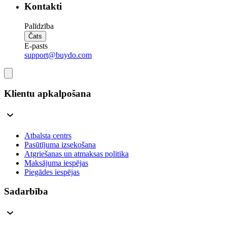
Kontakti
Palīdzība
Čats
E-pasts
support@buydo.com
Klientu apkalpošana
Atbalsta centrs
Pasūtījuma izsekošana
Atgriešanas un atmaksas politika
Maksājuma iespējas
Piegādes iespējas
Sadarbība