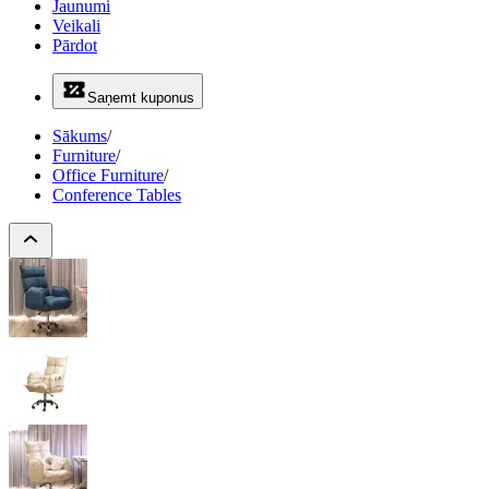
Jaunumi
Veikali
Pārdot
Saņemt kuponus
Sākums
/
Furniture
/
Office Furniture
/
Conference Tables