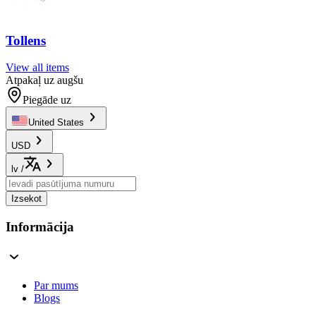
Tollens
View all items
Atpakaļ uz augšu
Piegāde uz
United States
USD
lv
/
Izsekot
Informācija
Par mums
Blogs