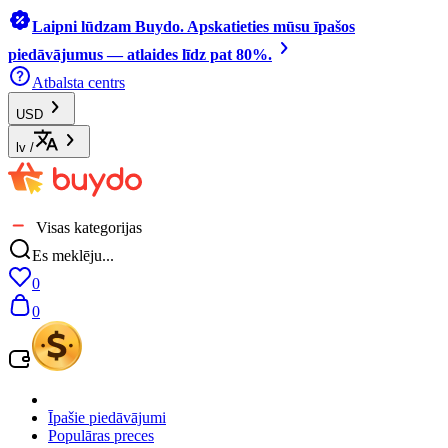
Laipni lūdzam Buydo. Apskatieties mūsu īpašos
piedāvājumus — atlaides līdz pat 80%.
Atbalsta centrs
USD
lv
/
Visas kategorijas
Es meklēju...
0
0
Īpašie piedāvājumi
Populāras preces