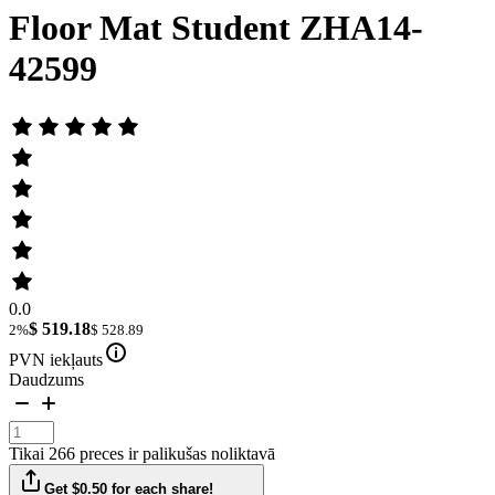
Floor Mat Student ZHA14-
42599
0.0
$ 519.18
2%
$ 528.89
PVN iekļauts
Daudzums
Tikai 266 preces ir palikušas noliktavā
Get $0.50 for each share!