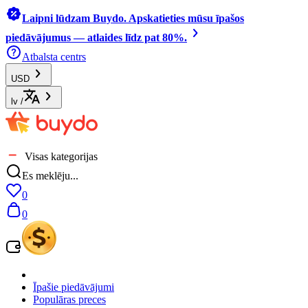
Laipni lūdzam Buydo. Apskatieties mūsu īpašos
piedāvājumus — atlaides līdz pat 80%.
Atbalsta centrs
USD
lv
/
Visas kategorijas
Es meklēju...
0
0
Īpašie piedāvājumi
Populāras preces