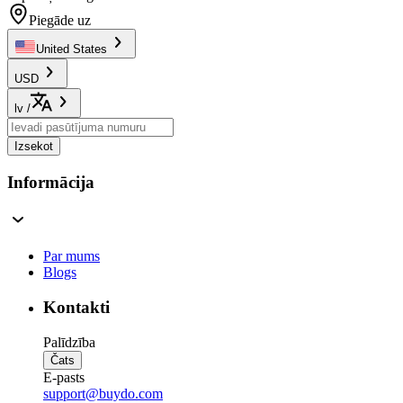
Piegāde uz
United States
USD
lv
/
Izsekot
Informācija
Par mums
Blogs
Kontakti
Palīdzība
Čats
E-pasts
support@buydo.com