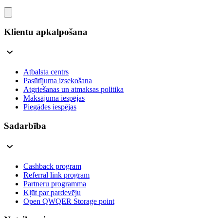
Klientu apkalpošana
Atbalsta centrs
Pasūtījuma izsekošana
Atgriešanas un atmaksas politika
Maksājuma iespējas
Piegādes iespējas
Sadarbība
Cashback program
Referral link program
Partneru programma
Kļūt par pardevēju
Open QWQER Storage point