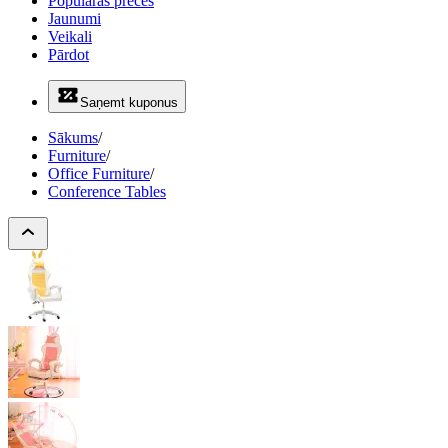
Populāras preces
Jaunumi
Veikali
Pārdot
Saņemt kuponus
Sākums
/
Furniture
/
Office Furniture
/
Conference Tables