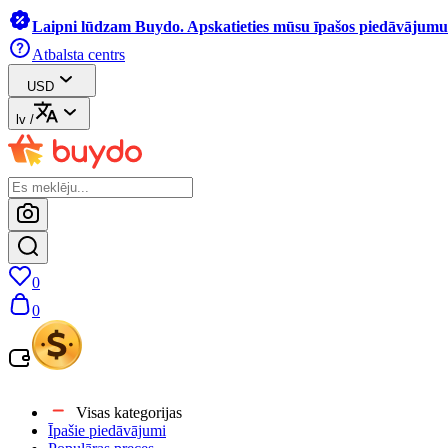
Laipni lūdzam Buydo. Apskatieties mūsu īpašos piedāvājumus
Atbalsta centrs
USD
lv
/
0
0
Visas kategorijas
Īpašie piedāvājumi