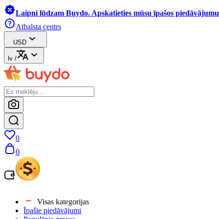
Laipni lūdzam Buydo. Apskatieties mūsu īpašos piedāvājumus
Atbalsta centrs
USD
lv
/
0
0
Visas kategorijas
Īpašie piedāvājumi