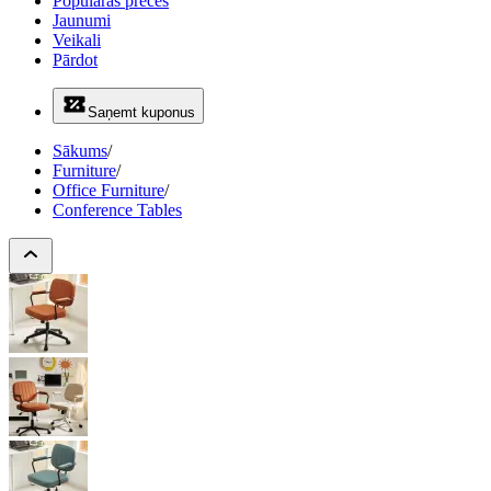
Populāras preces
Jaunumi
Veikali
Pārdot
Saņemt kuponus
Sākums
/
Furniture
/
Office Furniture
/
Conference Tables