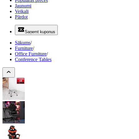
Populāras preces
Jaunumi
Veikali
Pārdot
Saņemt kuponus
Sākums
/
Furniture
/
Office Furniture
/
Conference Tables