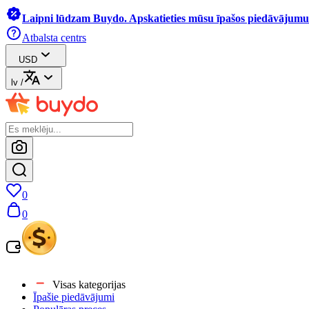
Laipni lūdzam Buydo. Apskatieties mūsu īpašos piedāvājumus
Atbalsta centrs
USD
lv
/
0
0
Visas kategorijas
Īpašie piedāvājumi