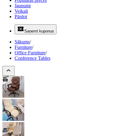
Populāras preces
Jaunumi
Veikali
Pārdot
Saņemt kuponus
Sākums
/
Furniture
/
Office Furniture
/
Conference Tables