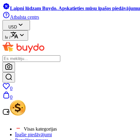
Laipni lūdzam Buydo. Apskatieties mūsu īpašos piedāvājumus
Atbalsta centrs
USD
lv
/
0
0
Visas kategorijas
Īpašie piedāvājumi