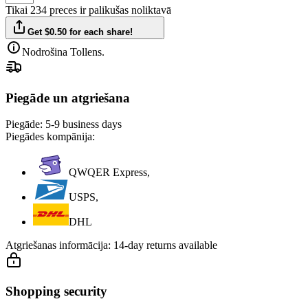
Tikai 234 preces ir palikušas noliktavā
Get $0.50 for each share!
Nodrošina Tollens.
Piegāde un atgriešana
Piegāde:
5-9 business days
Piegādes kompānija:
QWQER Express,
USPS,
DHL
Atgriešanas informācija:
14-day returns available
Shopping security