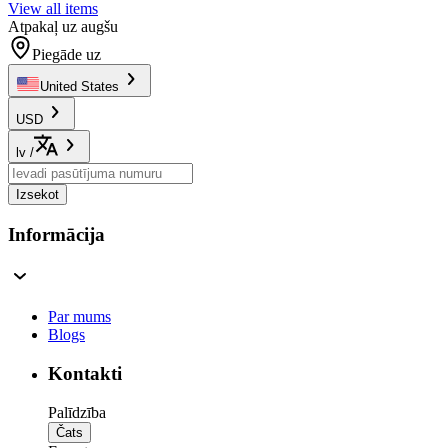
View all items
Atpakaļ uz augšu
Piegāde uz
United States
USD
lv
/
Izsekot
Informācija
Par mums
Blogs
Kontakti
Palīdzība
Čats