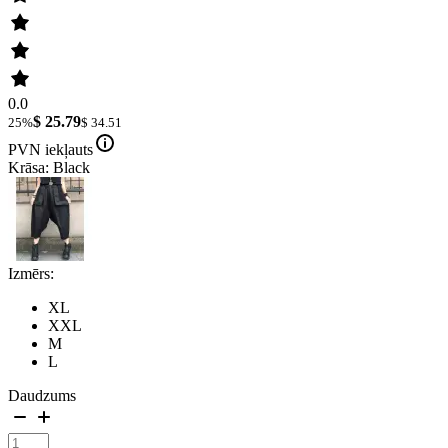
0.0
$ 25.79
25%
$ 34.51
PVN iekļauts
Krāsa: Black
Izmērs:
XL
XXL
M
L
Daudzums