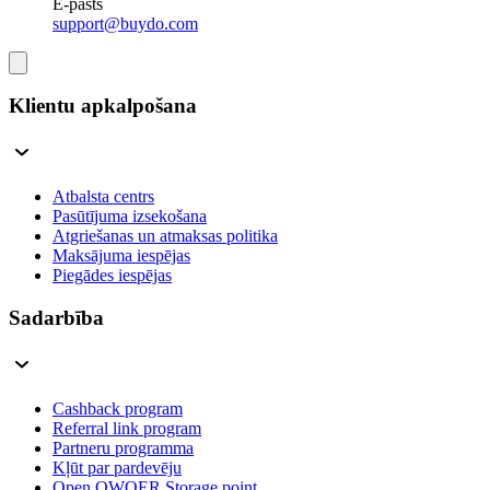
E-pasts
support@buydo.com
Klientu apkalpošana
Atbalsta centrs
Pasūtījuma izsekošana
Atgriešanas un atmaksas politika
Maksājuma iespējas
Piegādes iespējas
Sadarbība
Cashback program
Referral link program
Partneru programma
Kļūt par pardevēju
Open QWQER Storage point