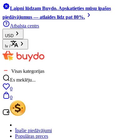
Laipni lūdzam Buydo. Apskatieties mūsu īpašos
piedāvājumus — atlaides līdz pat 80%.
Atbalsta centrs
USD
lv
/
Visas kategorijas
Es meklēju...
0
0
Īpašie piedāvājumi
Populāras preces