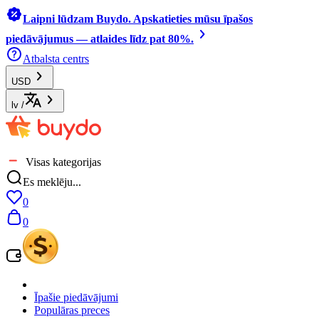
Laipni lūdzam Buydo. Apskatieties mūsu īpašos
piedāvājumus — atlaides līdz pat 80%.
Atbalsta centrs
USD
lv
/
Visas kategorijas
Es meklēju...
0
0
Īpašie piedāvājumi
Populāras preces