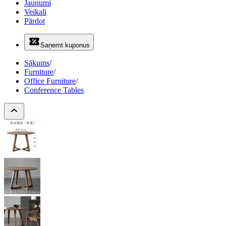
Jaunumi
Veikali
Pārdot
Saņemt kuponus
Sākums
/
Furniture
/
Office Furniture
/
Conference Tables