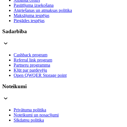
Atbalsta centrs
Pasūtījuma izsekošana
Atgriešanas un atmaksas politika
Maksājuma iespējas
Piegādes iespējas
Sadarbība
Cashback program
Referral link program
Partneru programma
Kļūt par pardevēju
Open QWQER Storage point
Noteikumi
Privātuma politika
Noteikumi un nosacījumi
Sīkdatņu politika