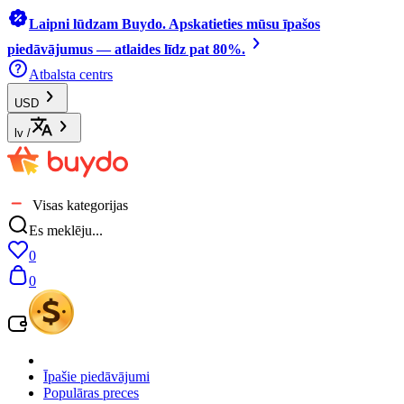
Laipni lūdzam Buydo. Apskatieties mūsu īpašos
piedāvājumus — atlaides līdz pat 80%.
Atbalsta centrs
USD
lv
/
Visas kategorijas
Es meklēju...
0
0
Īpašie piedāvājumi
Populāras preces