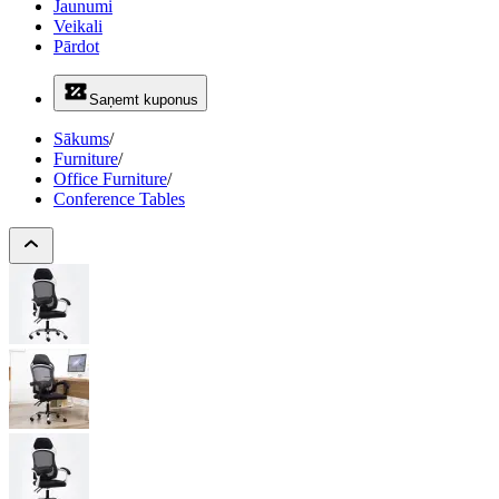
Jaunumi
Veikali
Pārdot
Saņemt kuponus
Sākums
/
Furniture
/
Office Furniture
/
Conference Tables