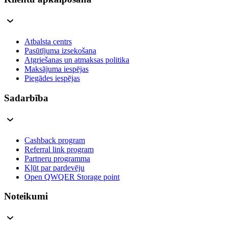
Atbalsta centrs
Pasūtījuma izsekošana
Atgriešanas un atmaksas politika
Maksājuma iespējas
Piegādes iespējas
Sadarbība
Cashback program
Referral link program
Partneru programma
Kļūt par pardevēju
Open QWQER Storage point
Noteikumi