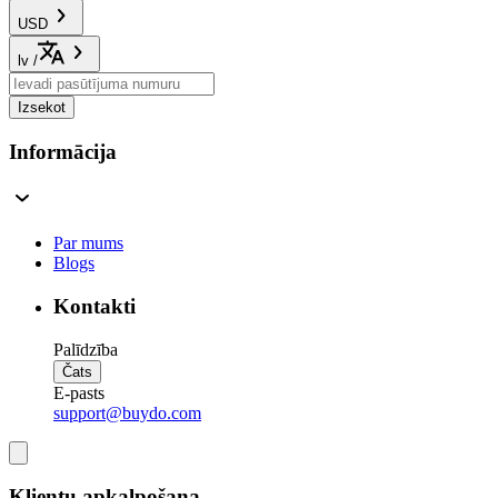
USD
lv
/
Izsekot
Informācija
Par mums
Blogs
Kontakti
Palīdzība
Čats
E-pasts
support@buydo.com
Klientu apkalpošana