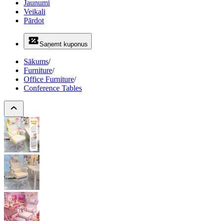
Jaunumi
Veikali
Pārdot
Saņemt kuponus
Sākums
/
Furniture
/
Office Furniture
/
Conference Tables