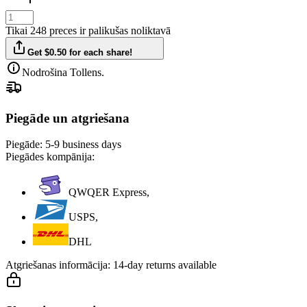
Tikai 248 preces ir palikušas noliktavā
Get $0.50 for each share!
Nodrošina Tollens.
Piegāde un atgriešana
Piegāde:
5-9 business days
Piegādes kompānija:
QWQER Express,
USPS,
DHL
Atgriešanas informācija:
14-day returns available