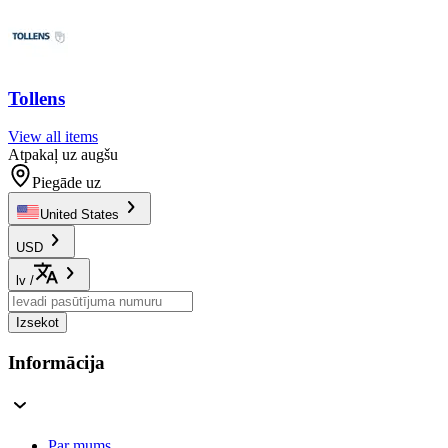
Tollens
View all items
Atpakaļ uz augšu
Piegāde uz
United States
USD
lv
/
Izsekot
Informācija
Par mums