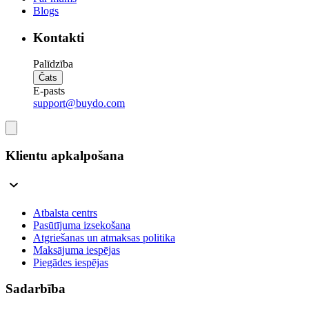
Blogs
Kontakti
Palīdzība
Čats
E-pasts
support@buydo.com
Klientu apkalpošana
Atbalsta centrs
Pasūtījuma izsekošana
Atgriešanas un atmaksas politika
Maksājuma iespējas
Piegādes iespējas
Sadarbība