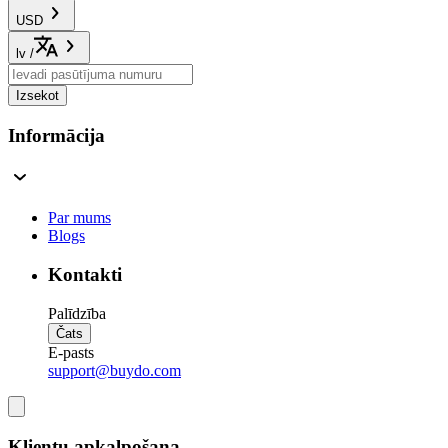
USD
lv
/
Izsekot
Informācija
Par mums
Blogs
Kontakti
Palīdzība
Čats
E-pasts
support@buydo.com
Klientu apkalpošana