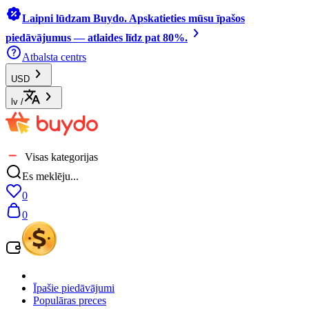
Laipni lūdzam Buydo. Apskatieties mūsu īpašos
piedāvājumus — atlaides līdz pat 80%.
Atbalsta centrs
USD
lv
/
Visas kategorijas
Es meklēju...
0
0
Īpašie piedāvājumi
Populāras preces