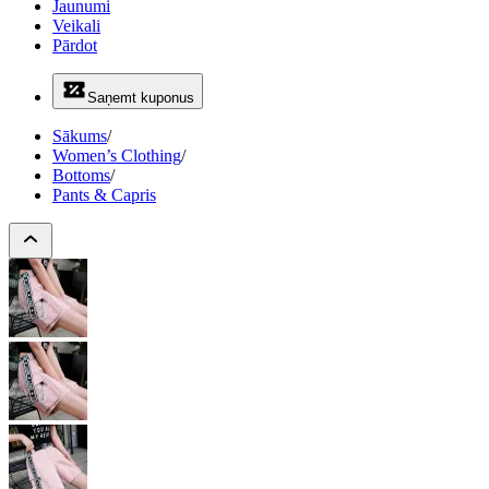
Jaunumi
Veikali
Pārdot
Saņemt kuponus
Sākums
/
Women’s Clothing
/
Bottoms
/
Pants & Capris