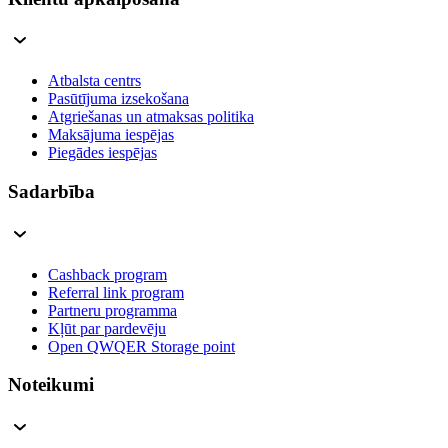
Atbalsta centrs
Pasūtījuma izsekošana
Atgriešanas un atmaksas politika
Maksājuma iespējas
Piegādes iespējas
Sadarbība
Cashback program
Referral link program
Partneru programma
Kļūt par pardevēju
Open QWQER Storage point
Noteikumi