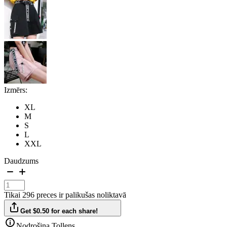
Izmērs:
XL
M
S
L
XXL
Daudzums
Tikai 296 preces ir palikušas noliktavā
Get $0.50 for each share!
Nodrošina Tollens.