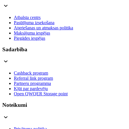
Atbalsta centrs
Pasūtījuma izsekošana
Atgriešanas un atmaksas politika
Maksājuma iespējas
Piegādes iespējas
Sadarbība
Cashback program
Referral link program
Partneru programma
Kļūt par pardevēju
Open QWQER Storage point
Noteikumi
Privātuma politika