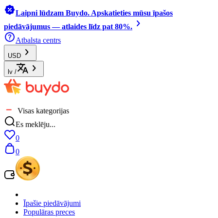
Laipni lūdzam Buydo. Apskatieties mūsu īpašos
piedāvājumus — atlaides līdz pat 80%.
Atbalsta centrs
USD
lv
/
Visas kategorijas
Es meklēju...
0
0
Īpašie piedāvājumi
Populāras preces