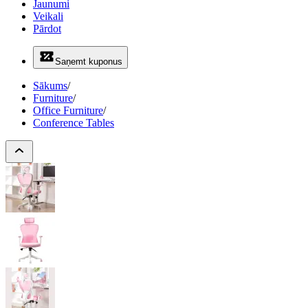
Jaunumi
Veikali
Pārdot
Saņemt kuponus
Sākums
/
Furniture
/
Office Furniture
/
Conference Tables