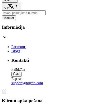
USD
lv
/
Izsekot
Informācija
Par mums
Blogs
Kontakti
Palīdzība
Čats
E-pasts
support@buydo.com
Klientu apkalpošana