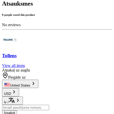
Atsauksmes
0 people rated this product
No reviews
Tollens
View all items
Atpakaļ uz augšu
Piegāde uz
United States
USD
lv
/
Izsekot