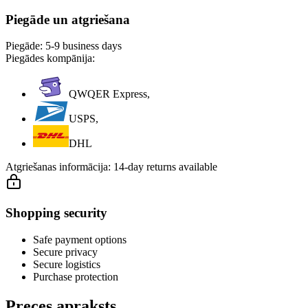
Piegāde un atgriešana
Piegāde:
5-9 business days
Piegādes kompānija:
QWQER Express,
USPS,
DHL
Atgriešanas informācija:
14-day returns available
Shopping security
Safe payment options
Secure privacy
Secure logistics
Purchase protection
Preces apraksts