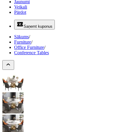
Jaunumi
Veikali
Pārdot
Saņemt kuponus
Sākums
/
Furniture
/
Office Furniture
/
Conference Tables