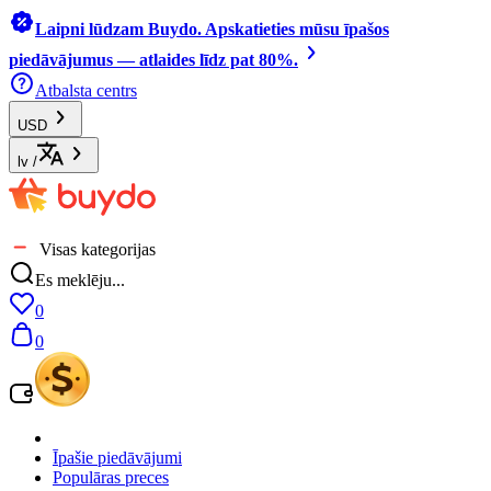
Laipni lūdzam Buydo. Apskatieties mūsu īpašos
piedāvājumus — atlaides līdz pat 80%.
Atbalsta centrs
USD
lv
/
Visas kategorijas
Es meklēju...
0
0
Īpašie piedāvājumi
Populāras preces