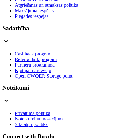
Atgriešanas un atmaksas politika
Maksājuma iespējas
Piegādes iespējas
Sadarbība
Cashback program
Referral link program
Partneru programma
Kļūt par pardevēju
Open QWQER Storage point
Noteikumi
Privātuma politika
Noteikumi un nosacījumi
Sīkdatņu politika
Connect with Buydo