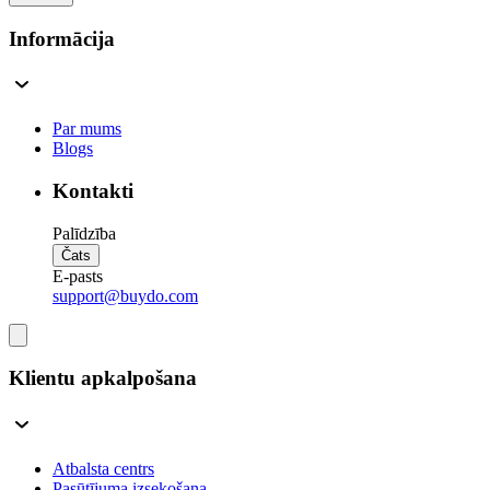
Informācija
Par mums
Blogs
Kontakti
Palīdzība
Čats
E-pasts
support@buydo.com
Klientu apkalpošana
Atbalsta centrs
Pasūtījuma izsekošana