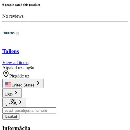
0 people rated this product
No reviews
Tollens
View all items
Atpakaļ uz augšu
Piegāde uz
United States
USD
lv
/
Izsekot
Informācija