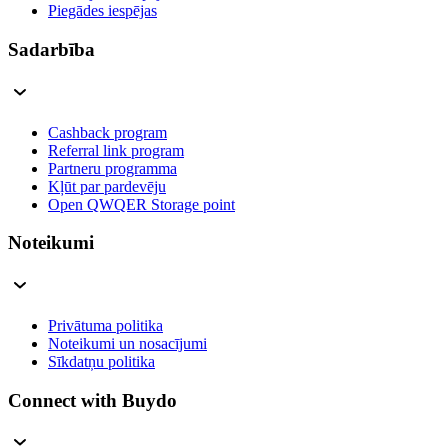
Piegādes iespējas
Sadarbība
Cashback program
Referral link program
Partneru programma
Kļūt par pardevēju
Open QWQER Storage point
Noteikumi
Privātuma politika
Noteikumi un nosacījumi
Sīkdatņu politika
Connect with Buydo