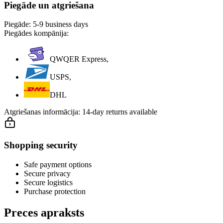
Piegāde un atgriešana
Piegāde:
5-9 business days
Piegādes kompānija:
QWQER Express,
USPS,
DHL
Atgriešanas informācija:
14-day returns available
Shopping security
Safe payment options
Secure privacy
Secure logistics
Purchase protection
Preces apraksts