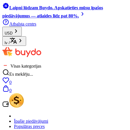
Laipni lūdzam Buydo. Apskatieties mūsu īpašos
piedāvājumus — atlaides līdz pat 80%.
Atbalsta centrs
USD
lv
/
Visas kategorijas
Es meklēju...
0
0
Īpašie piedāvājumi
Populāras preces