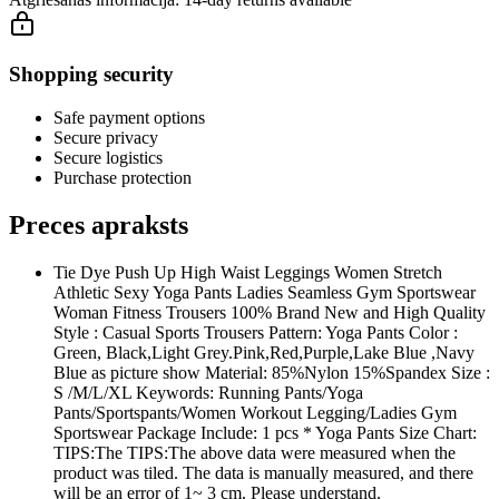
Shopping security
Safe payment options
Secure privacy
Secure logistics
Purchase protection
Preces apraksts
Tie Dye Push Up High Waist Leggings Women Stretch
Athletic Sexy Yoga Pants Ladies Seamless Gym Sportswear
Woman Fitness Trousers 100% Brand New and High Quality
Style : Casual Sports Trousers Pattern: Yoga Pants Color :
Green, Black,Light Grey.Pink,Red,Purple,Lake Blue ,Navy
Blue as picture show Material: 85%Nylon 15%Spandex Size :
S /M/L/XL Keywords: Running Pants/Yoga
Pants/Sportspants/Women Workout Legging/Ladies Gym
Sportswear Package Include: 1 pcs * Yoga Pants Size Chart:
TIPS:The TIPS:The above data were measured when the
product was tiled. The data is manually measured, and there
will be an error of 1~ 3 cm. Please understand.