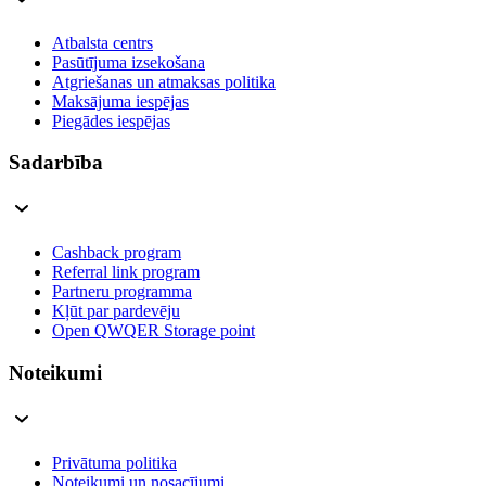
Atbalsta centrs
Pasūtījuma izsekošana
Atgriešanas un atmaksas politika
Maksājuma iespējas
Piegādes iespējas
Sadarbība
Cashback program
Referral link program
Partneru programma
Kļūt par pardevēju
Open QWQER Storage point
Noteikumi
Privātuma politika
Noteikumi un nosacījumi