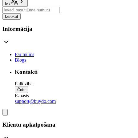
lv
/
Izsekot
Informācija
Par mums
Blogs
Kontakti
Palīdzība
Čats
E-pasts
support@buydo.com
Klientu apkalpošana