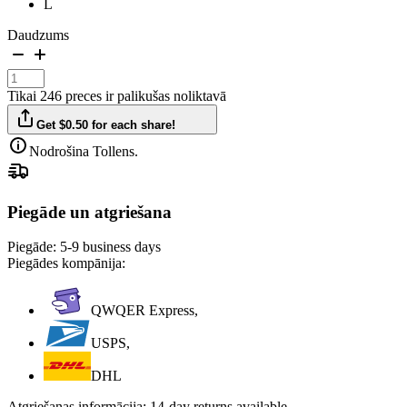
L
Daudzums
Tikai 246 preces ir palikušas noliktavā
Get $0.50 for each share!
Nodrošina Tollens.
Piegāde un atgriešana
Piegāde:
5-9 business days
Piegādes kompānija:
QWQER Express,
USPS,
DHL
Atgriešanas informācija:
14-day returns available