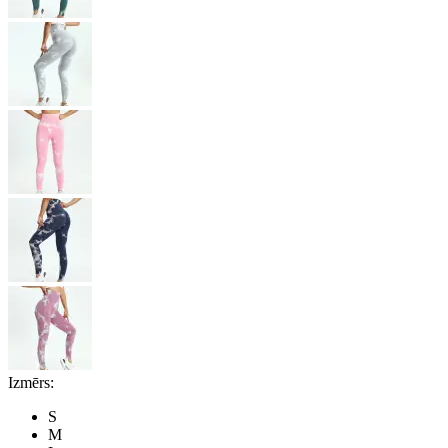
Izmērs:
S
M