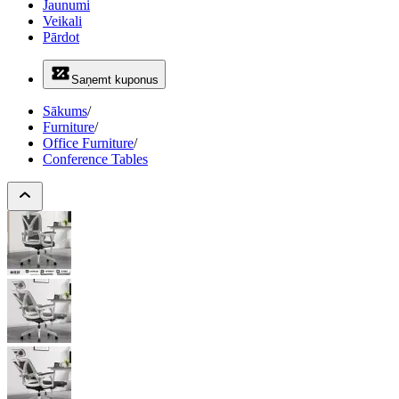
Jaunumi
Veikali
Pārdot
Saņemt kuponus
Sākums
/
Furniture
/
Office Furniture
/
Conference Tables