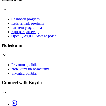
Cashback program
Referral link program
Partneru programma
Kļūt par pardevēju
Open QWQER Storage point
Noteikumi
Privātuma politika
Noteikumi un nosacījumi
Sīkdatņu politika
Connect with Buydo