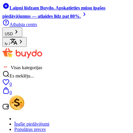
Laipni lūdzam Buydo. Apskatieties mūsu īpašos
piedāvājumus — atlaides līdz pat 80%.
Atbalsta centrs
USD
lv
/
Visas kategorijas
Es meklēju...
0
0
Īpašie piedāvājumi
Populāras preces