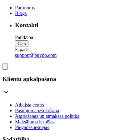
Par mums
Blogs
Kontakti
Palīdzība
Čats
E-pasts
support@buydo.com
Klientu apkalpošana
Atbalsta centrs
Pasūtījuma izsekošana
Atgriešanas un atmaksas politika
Maksājuma iespējas
Piegādes iespējas
Sadarbība