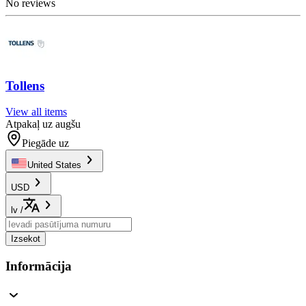
No reviews
Tollens
View all items
Atpakaļ uz augšu
Piegāde uz
United States
USD
lv
/
Izsekot
Informācija