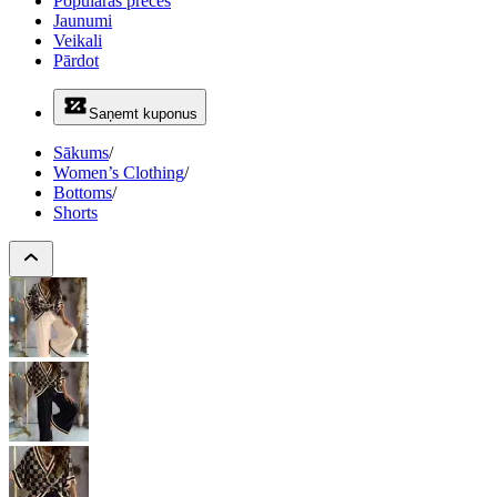
Populāras preces
Jaunumi
Veikali
Pārdot
Saņemt kuponus
Sākums
/
Women’s Clothing
/
Bottoms
/
Shorts