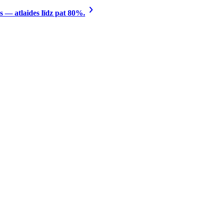
 — atlaides līdz pat 80%.