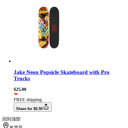
Jake Neon Popsicle Skateboard with Pro
Trucks
$25.00
FREE shipping
Share for $0.50
回到顶部
发货至