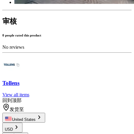
审核
0 people rated this product
No reviews
Tollens
View all items
回到顶部
发货至
United States
USD