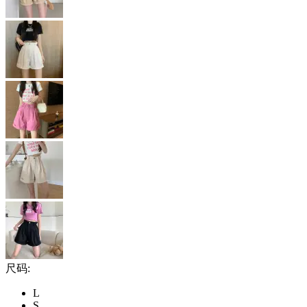
尺码:
L
S