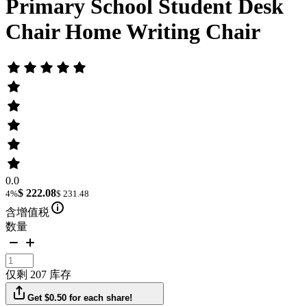
Primary School Student Desk
Chair Home Writing Chair
0.0
$ 222.08
4%
$ 231.48
含增值税
数量
仅剩 207 库存
Get $0.50 for each share!