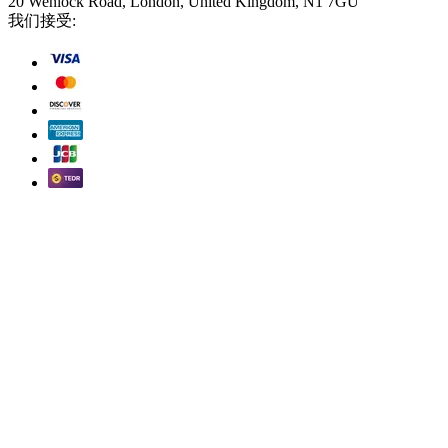
20 Wenlock Road, London, United Kingdom, N1 7GU
我们接受: