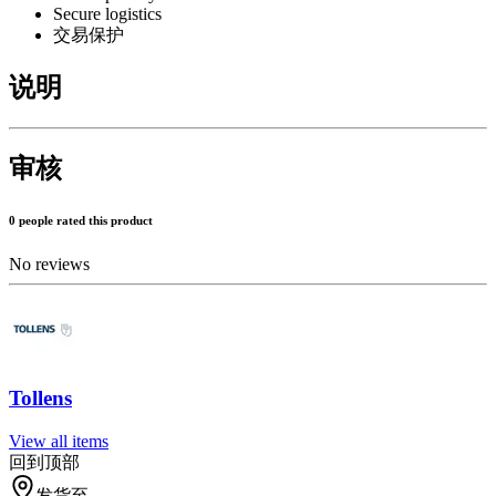
Secure logistics
交易保护
说明
审核
0 people rated this product
No reviews
Tollens
View all items
回到顶部
发货至