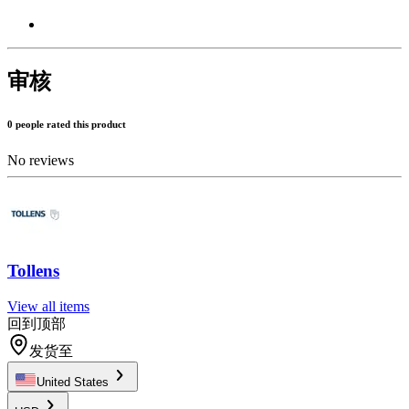
审核
0 people rated this product
No reviews
Tollens
View all items
回到顶部
发货至
United States