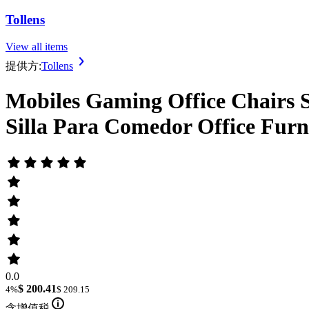
Tollens
View all items
提供方:
Tollens
Mobiles Gaming Office Chairs S
Silla Para Comedor Office Furn
0.0
$ 200.41
4%
$ 209.15
含增值税