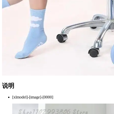
说明
[xlmodel]-[image]-[0000]