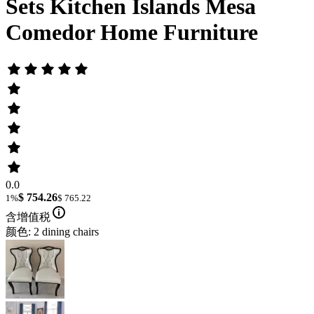
Sets Kitchen Islands Mesa
Comedor Home Furniture
0.0
$ 754.26
1%
$ 765.22
含增值税
颜色: 2 dining chairs