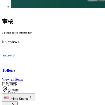
审核
0 people rated this product
No reviews
Tollens
View all items
回到顶部
发货至
United States