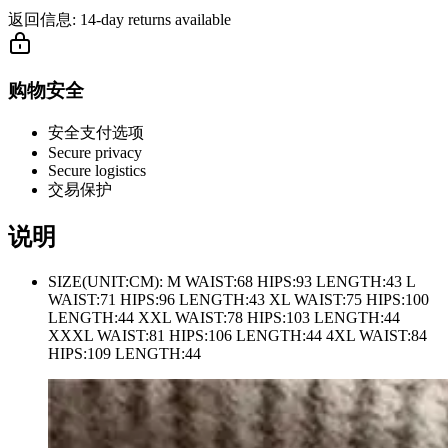
返回信息:
14-day returns available
购物安全
安全支付选项
Secure privacy
Secure logistics
交易保护
说明
SIZE(UNIT:CM): M WAIST:68 HIPS:93 LENGTH:43 L
WAIST:71 HIPS:96 LENGTH:43 XL WAIST:75 HIPS:100
LENGTH:44 XXL WAIST:78 HIPS:103 LENGTH:44
XXXL WAIST:81 HIPS:106 LENGTH:44 4XL WAIST:84
HIPS:109 LENGTH:44