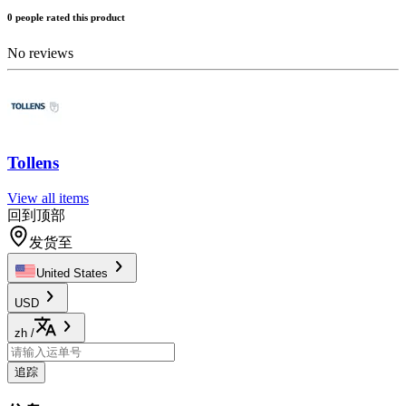
0 people rated this product
No reviews
Tollens
View all items
回到顶部
发货至
United States
USD
zh
/
追踪