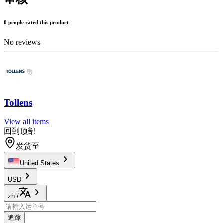
0 people rated this product
No reviews
Tollens
View all items
回到顶部
发货至
United States
USD
zh
/
追踪