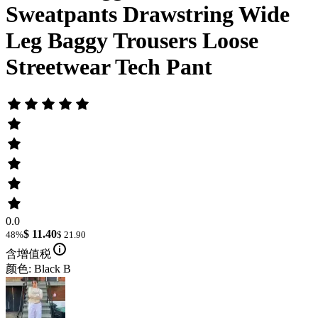
Sweatpants Drawstring Wide
Leg Baggy Trousers Loose
Streetwear Tech Pant
0.0
$ 11.40
48%
$ 21.90
含增值税
颜色: Black B