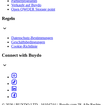
Partnerprogramm
Verkaufe auf Buydo
Open QWQER Storage point
Regeln
Datenschutz-Bestimmungen
Geschäftsbedingungen
Cookie-Richtlinie
Connect with Buydo
© 2026 | BUYDO LTD - 16104744 | Buydo.com ™. Alle Rechte