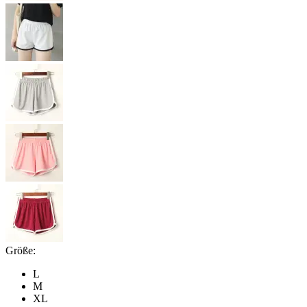
Größe:
L
M
XL