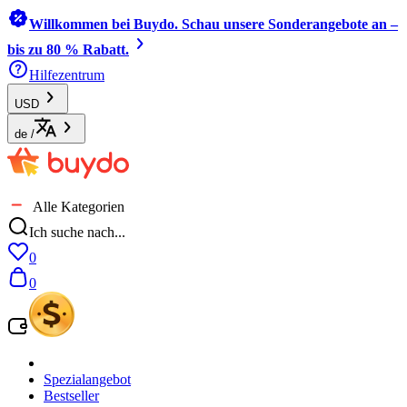
Willkommen bei Buydo. Schau unsere Sonderangebote an –
bis zu 80 % Rabatt.
Hilfezentrum
USD
de
/
Alle Kategorien
Ich suche nach...
0
0
Spezialangebot
Bestseller