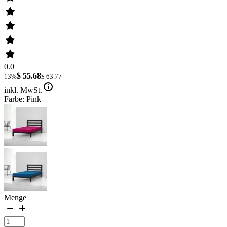
0.0
$ 55.68
13%
$ 63.77
inkl. MwSt.
Farbe: Pink
Menge