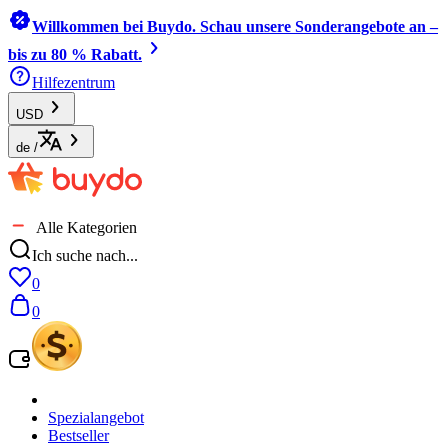
Willkommen bei Buydo. Schau unsere Sonderangebote an –
bis zu 80 % Rabatt.
Hilfezentrum
USD
de
/
Alle Kategorien
Ich suche nach...
0
0
Spezialangebot
Bestseller