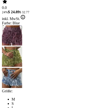
0.0
$ 24.89
24%
$ 32.77
inkl. MwSt.
Farbe: Blue
Größe:
M
S
L