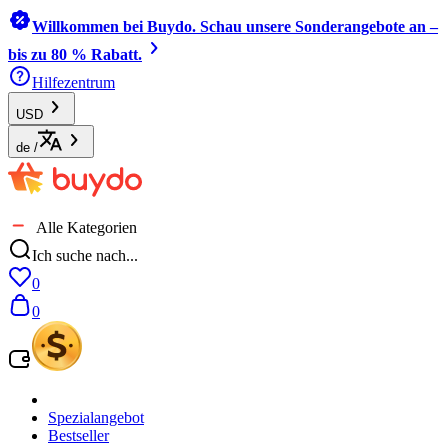
Willkommen bei Buydo. Schau unsere Sonderangebote an –
bis zu 80 % Rabatt.
Hilfezentrum
USD
de
/
Alle Kategorien
Ich suche nach...
0
0
Spezialangebot
Bestseller