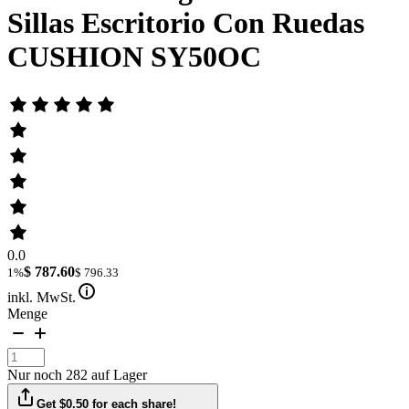
Sillas Escritorio Con Ruedas
CUSHION SY50OC
0.0
$ 787.60
1%
$ 796.33
inkl. MwSt.
Menge
Nur noch 282 auf Lager
Get $0.50 for each share!