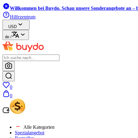
Willkommen bei Buydo. Schau unsere Sonderangebote an – b
Hilfezentrum
USD
de
/
0
0
Alle Kategorien
Spezialangebot