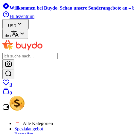
Willkommen bei Buydo. Schau unsere Sonderangebote an – b
Hilfezentrum
USD
de
/
0
0
Alle Kategorien
Spezialangebot