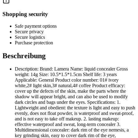
Shopping security
Safe payment options
Secure privacy
Secure logistics
Purchase protection
Beschreibung
Description: Brand: Lamera Name: liquid concealer Gross
weight: 14g Size: 10.5*1.5*1.5cm Shelf life: 3 years
Applicable: General Product color number: 01# ivory
white,2# light skin,3# natural,4# coffee Product efficacy:
cover up the defects of the skin, make the parts where the
shadow will appear bright, and can also be used to modify
dark circles and bags under the eyes. Specifications: 1.
Lightweight and obedient: the texture is light and easy to push
evenly, does not float powder, is waterproof and sweat-proof,
and is not easy to take off makeup. 2. lasting makeup:
effective waterproof and sweat, long-term concealer 3.
Multidimensional concealer: dark rim of the eye nemesis, a
key grinding skin, easy to cover dark rim of the eye,