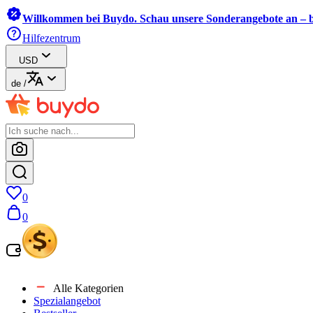
Willkommen bei Buydo. Schau unsere Sonderangebote an – b
Hilfezentrum
USD
de
/
0
0
Alle Kategorien
Spezialangebot