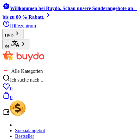
Willkommen bei Buydo. Schau unsere Sonderangebote an –
bis zu 80 % Rabatt.
Hilfezentrum
USD
de
/
Alle Kategorien
Ich suche nach...
0
0
Spezialangebot
Bestseller