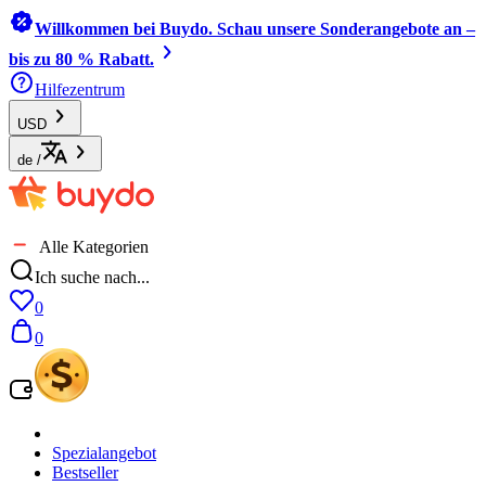
Willkommen bei Buydo. Schau unsere Sonderangebote an –
bis zu 80 % Rabatt.
Hilfezentrum
USD
de
/
Alle Kategorien
Ich suche nach...
0
0
Spezialangebot
Bestseller