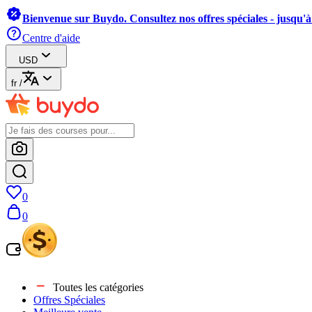
Bienvenue sur Buydo. Consultez nos offres spéciales - jusqu'
Centre d'aide
USD
fr
/
0
0
Toutes les catégories
Offres Spéciales