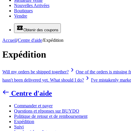
Meilleure vente
Nouvelles Arrivées
Boutiques
Vendre
Obtenir des coupons
Accueil
/
Centre d'aide
/
Expédition
Expédition
Will my orders be shipped together?
One of the orders is missing 
hasn't been delivered yet. What should I do?
I've mistakenly mark
Centre d'aide
Commander et payer
Questions et réponses sur BUYDO
Politique de retour et de remboursement
Expédition
Suivi