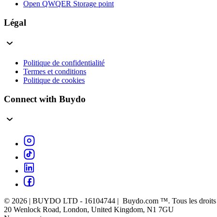
Open QWQER Storage point
Légal
Politique de confidentialité
Termes et conditions
Politique de cookies
Connect with Buydo
© 2026 | BUYDO LTD - 16104744 | Buydo.com ™. Tous les droits s
20 Wenlock Road, London, United Kingdom, N1 7GU