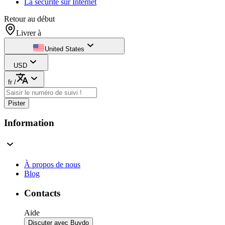
La sécurité sur Internet
Retour au début
Livrer à
United States
USD
fr
/
Pister
Information
À propos de nous
Blog
Contacts
Aide
Discuter avec Buydo