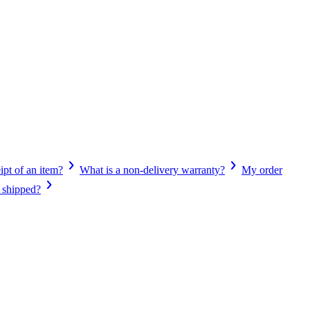
pt of an item?
What is a non-delivery warranty?
My order
 shipped?