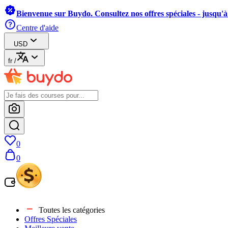
Bienvenue sur Buydo. Consultez nos offres spéciales - jusqu'
Centre d'aide
USD
fr
/
0
0
Toutes les catégories
Offres Spéciales