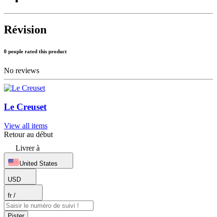
Révision
0 people rated this product
No reviews
Le Creuset
View all items
Retour au début
Livrer à
United States
USD
fr
/
Pister