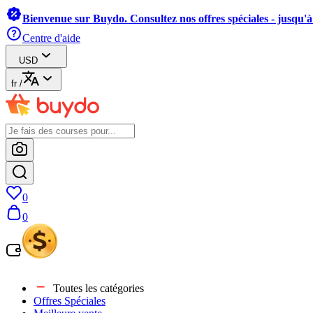
Bienvenue sur Buydo. Consultez nos offres spéciales - jusqu'
Centre d'aide
USD
fr
/
0
0
Toutes les catégories
Offres Spéciales