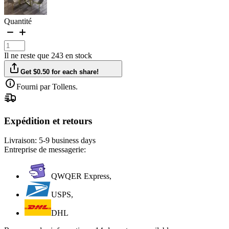
Quantité
Il ne reste que 243 en stock
Get $0.50 for each share!
Fourni par Tollens.
Expédition et retours
Livraison:
5-9 business days
Entreprise de messagerie:
QWQER Express,
USPS,
DHL