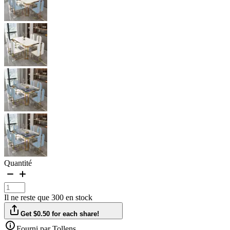
Quantité
Il ne reste que 300 en stock
Get $0.50 for each share!
Fourni par Tollens.