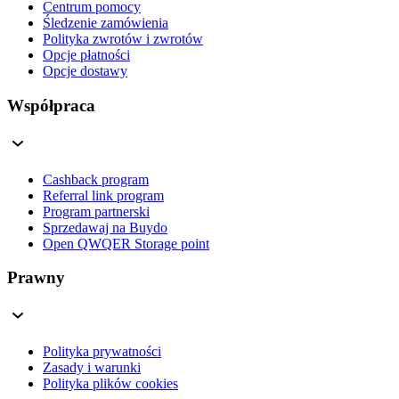
Centrum pomocy
Śledzenie zamówienia
Polityka zwrotów i zwrotów
Opcje płatności
Opcje dostawy
Współpraca
Cashback program
Referral link program
Program partnerski
Sprzedawaj na Buydo
Open QWQER Storage point
Prawny
Polityka prywatności
Zasady i warunki
Polityka plików cookies