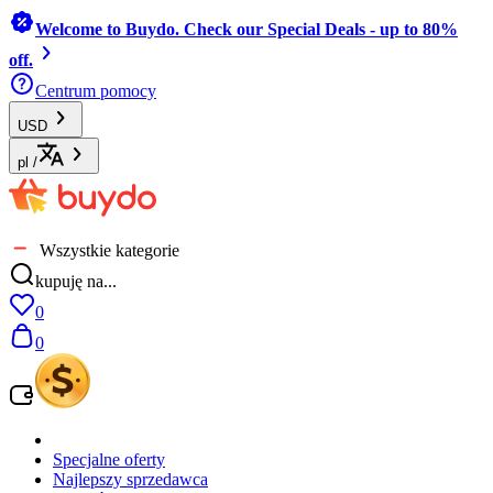
Welcome to Buydo. Check our Special Deals - up to 80%
off.
Centrum pomocy
USD
pl
/
Wszystkie kategorie
kupuję na...
0
0
Specjalne oferty
Najlepszy sprzedawca