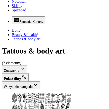
Nowości
Sklepy
Sprzedać
Zdobądź Kupony
Dom
/
Beauty & health
/
Tattoos & body art
Tattoos & body art
(2 elementy)
Znaczenie
Pokaż filtry
Wszystkie kategorie