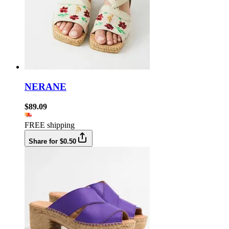
NERANE
$89.09
FREE shipping
Share for $0.50