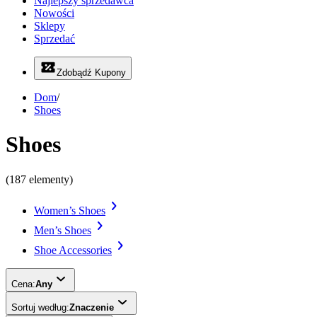
Najlepszy sprzedawca
Nowości
Sklepy
Sprzedać
Zdobądź Kupony
Dom
/
Shoes
Shoes
(187 elementy)
Women’s Shoes
Men’s Shoes
Shoe Accessories
Cena:
Any
Sortuj według:
Znaczenie