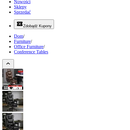
Nowości
Sklepy
Sprzedać
Zdobądź Kupony
Dom
/
Furniture
/
Office Furniture
/
Conference Tables