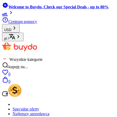
Welcome to Buydo. Check our Special Deals - up to 80%
off.
Centrum pomocy
USD
pl
/
Wszystkie kategorie
kupuję na...
0
0
Specjalne oferty
Najlepszy sprzedawca